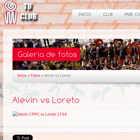
Inicio
»
Fotos
»
Alevín vs Loreto