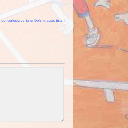
 por cortesía de Ester Dolz ¡gracias Ester!