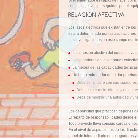
Si el entrenador es capaz de hacer coinci
con los objetivos perseguidos por el equi
Los lazos afectivos que existan entre los
estará determinado por las aspiraciones
Las investigaciones en este campo nos i
La cohesión afectiva del equipo lleva a
Los jugadores de los deportes colectiv
La mejora de las capacidades técnicas 
Un buen entrenador debe dar pruebas d
Debe ser sincero con sus jugadores.
Debe de ser recto, directo y no dejarse
Debe de mostrar una autoridad y una 
Los deportistas que practican deportes de 
El reparto de responsabilidades desde el 
Todo proyecto lleva consigo cargas emoci
En el nivel de aspiraciones de los direct
papel de intermediario entre jugadores y 