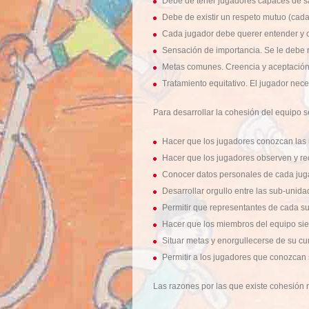
Debe de tener jugadores capaces de sa
Debe de existir un respeto mutuo (cada
Cada jugador debe querer entender y 
Sensación de importancia. Se le debe r
Metas comunes. Creencia y aceptación d
Tratamiento equitativo. El jugador nece
Para desarrollar la cohesión del equipo 
Hacer que los jugadores conozcan las
Hacer que los jugadores observen y re
Conocer datos personales de cada jug
Desarrollar orgullo entre las sub-unida
Permitir que representantes de cada s
Hacer que los miembros del equipo sie
Situar metas y enorgullecerse de su cu
Permitir a los jugadores que conozcan su
Las razones por las que existe cohesión 