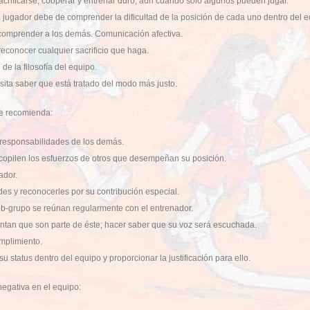
crificarse, cooperar y entrenar duro, aún cuando sólo algunos pueden jugar.
 jugador debe de comprender la dificultad de la posición de cada uno dentro del e
comprender a los demás. Comunicación afectiva.
econocer cualquier sacrificio que haga.
e la filosofía del equipo.
sita saber que está tratado del modo más justo.
se recomienda:
 responsabilidades de los demás.
copilen los esfuerzos de otros que desempeñan su posición.
ador.
des y reconocerles por su contribución especial.
ub-grupo se reúnan regularmente con el entrenador.
ntan que son parte de éste; hacer saber que su voz será escuchada.
mplimiento.
 status dentro del equipo y proporcionar la justificación para ello.
negativa en el equipo: