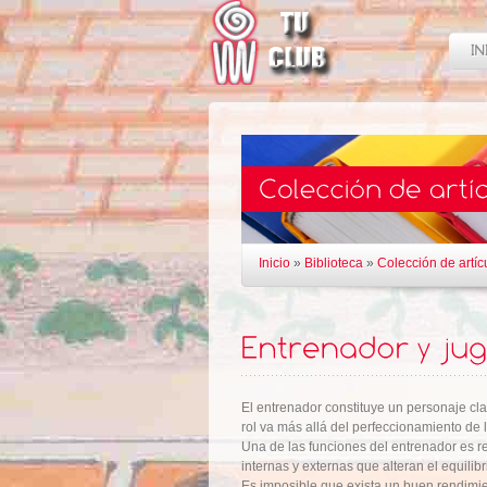
Inicio
»
Biblioteca
»
Colección de artíc
El entrenador constituye un personaje cl
rol va más allá del perfeccionamiento de l
Una de las funciones del entrenador es re
internas y externas que alteran el equilibr
Es imposible que exista un buen rendimie