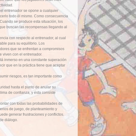
tividad.
 el entrenador se opone a cualquier
acerlo todo él mismo. Como consecuencia
. Cuando se produce esta situación, los
a que buscan las recompensas llegando al
cia con respecto al entrenador, al cual
ble para su equilibrio. Los
gadores que se enfrentan a compromisos
e viven con el entrenador.
stá inmerso en una constante superación
cir que en la práctica tiene que aceptar
sumir riesgos, es tan importante como
uridad hasta el punto de anular su
clima de confianza, y ésta consiste
 contar con todas las probabilidades de
iterios de juego, de planteamiento y
uede generar frustraciones y conflictos.
de diálogo.