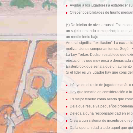
Ayudar a los jugadores a establecer sus
Ofrecer posibilidades de triunfo media
(*) Definición de nivel arousal. Es un co
un sujeto tomando como principio que, al 
un rendimiento bajo.
Arousal significa “excitación”. La excitac
motivar ciertos comportamientos. Según Ha
La Ley Yerkes-Dodson establece que existe
ejecución, y que muy poca o demasiada e
Easterbrook que señala que un aumento d
Si el líder es un jugador hay que consider
Influye en el resto de jugadores más a 
Hay que tomarle en consideración a la 
Es mejor tenerlo como aliado que como
Deja que resuelva pequeños problema
Delega alguna responsabilidad en él pa
Crea algún sistema de incentivos o re
Da la oportunidad a todo aquel que qui