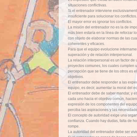
situaciones conflictivas.
Si el entrenador interviene exclusivamen
insuficiente para solucionar los conflictos.
El mayor error es ignorar los conflictos.
La misión del entrenador no es la de impo
más bien estaría en la línea de reforzar l
con objeto de elaborar normas de las cu
coherentes y eficaces.
Para que el equipo evolucione internamen
superación y de relación interpersonal.
La relación interpersonal es un factor de
proyectos comunes, los cuales cumplen 
percepción que se tiene de los otros es e
objetivos.
El entrenador debe responder a las expec
equipo, es decir, aumentar la moral del e
El entrenador debe de saber mandar, y es
cada uno hacia el objetivo común, hacien
expresión de los componentes del equipo
perciba las aspiraciones y las necesidad
El concepto de autoridad exige una organ
confianza. Cuando hay dudas, falta de ho
rompe.
La autoridad del entrenador debe ser viv