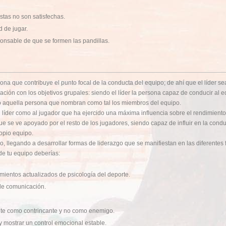
stas no son satisfechas.
 de jugar.
ponsable de que se formen las pandillas.
na que contribuye el punto focal de la conducta del equipo; de ahí que el líder se
ación con los objetivos grupales: siendo el líder la persona capaz de conducir al e
mo aquella persona que nombran como tal los miembros del equipo.
 líder como al jugador que ha ejercido una máxima influencia sobre el rendimiento
ue se ve apoyado por el resto de los jugadores, siendo capaz de influir en la condu
opio equipo.
po, llegando a desarrollar formas de liderazgo que se manifiestan en las diferente
 de tu equipo deberías:
mientos actualizados de psicología del deporte.
 de comunicación.
ente como contrincante y no como enemigo.
 y mostrar un control emocional estable.