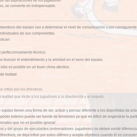
dir las aspiraciones de los jugadores
po, se convierte en indispensable.
 miembros del equipo van a determinar el nivel de comunicación y por consiguiente 
 individuales de sus componentes.
ndican:
l perfeccionamiento técnico.
os buscan el entendimiento y la amistad en el seno del equipo.
sólo es posible en un buen clima afectivo.
e lealtad:
 influir por los directivos.
lealtad que incite a los jugadores a la obediencia y al respeto.
equipo tienen una forma de ser, actuar y pensar diferente a los deportistas de prác
poder externo puede ser fuente de tensiones ya que es difícil de engendrar la parti
onales que no es posible ignorar.
ivos y del grupo de ejecutantes (entrenadores- jugadores) no deben existir diferen
directivos, se deja influir por estos últimos y acepta objetivos cuando él es consc