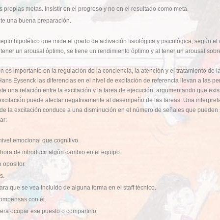
 propias metas. Insistir en el progreso y no en el resultado como meta.
nte una buena preparación.
ncepto hipotético que mide el grado de activación fisiológica y psicológica, según
tener un arousal óptimo, se tiene un rendimiento óptimo y al tener un arousal sobr
ión es importante en la regulación de la conciencia, la atención y el tratamiento de
ns Eysenck las diferencias en el nivel de excitación de referencia llevan a las pers
 una relación entre la excitación y la tarea de ejecución, argumentando que exist
xcitación puede afectar negativamente al desempeño de las tareas. Una interpret
e la excitación conduce a una disminución en el número de señales que pueden se
ar:
nivel emocional que cognitivo.
hora de introducir algún cambio en el equipo.
 opositor.
s.
ra que se vea incluido de alguna forma en el staff técnico.
compensas con él.
era ocupar ese puesto o compartirlo.