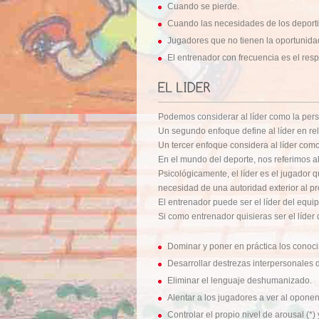
Cuando se pierde.
Cuando las necesidades de los deporti
Jugadores que no tienen la oportunidad
El entrenador con frecuencia es el res
Podemos considerar al líder como la perso
Un segundo enfoque define al líder en rel
Un tercer enfoque considera al líder co
En el mundo del deporte, nos referimos al
Psicológicamente, el líder es el jugador q
necesidad de una autoridad exterior al pr
El entrenador puede ser el líder del equi
Si como entrenador quisieras ser el líder
Dominar y poner en práctica los conoci
Desarrollar destrezas interpersonales
Eliminar el lenguaje deshumanizado.
Alentar a los jugadores a ver al opon
Controlar el propio nivel de arousal (*)