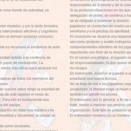
responsables de sí mismo y de la colec
te como fuente de autoridad, es
Si se producen situaciones en las que
delegación de poder, se condena a h
se ve obligado a favorecer la división
ner modelos, y por lo tanto forzados;
jugadores se convierten en rivales y
os intercambios afectivos y cognitivos
servilismo y a la pérdida de identidad.
ales se derivan acciones comunes,
En ocasiones se observa una dependen
ven como protector y sostén indispensa
te es necesaria la existencia de auto-
comportamientos infantiles de los ju
importantes son fruto de la relación qu
 unidad debido a la existencia de
En el campo psicológico, el jugador e
un papel de mediadores. La
de responsabilidades, lo que quiere de
l medio más eficaz para alcanzar los
los riesgos.
En baloncesto, enseñar al jugador a a
tativas de todos los miembros del
enseñarle una buena técnica.
quipo.
No se trata de dar a los jugadores seg
to supone saber dirigir la voluntad de
creatividad; la libertad exige un buen 
do de este objetivo el modo de
también en admitir los errores.
. Para ello es fundamental que
El entrenador, por lo general, a fin de
es del equipo.
éxito, tiende a imponer sus propios cr
ización de roles muy elástica y de
organización. Este tipo de actuación p
nestidad y sinceridad, la unidad se
El entrenador moderno es un hombre 
ida como necesaria.