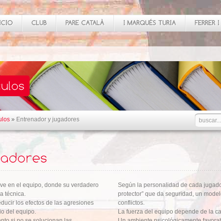
ulos
»
Entrenador y jugadores
ave en el equipo, donde su verdadero
Según la personalidad de cada jugado
a técnica.
protector” que da seguridad, un mode
ducir los efectos de las agresiones
conflictos.
io del equipo.
La fuerza del equipo depende de la cal
nto si no se solucionan las
Un ambiente psicológicamente favora