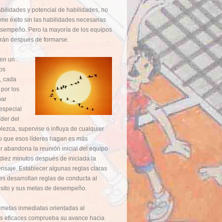
bilidades y potencial de habilidades, no
ne éxito sin las habilidades necesarias
desempeño. Pero la mayoría de los equipos
arán después de formarse.
nen un
os
, cada
por los
par
especial
íder del
lezca, supervise o influya de cualquier
lo que esos líderes hagan es más
er abandona la reunión inicial del equipo
 diez minutos después de iniciada la
nsaje. Establecer algunas reglas claras
es desarrollan reglas de conducta al
pósito y sus metas de desempeño.
y metas inmediatas orientadas al
s eficaces comprueba su avance hacia