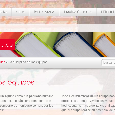
ulos
»
La disciplina de los equipos
n un equipo como “un pequeño número
Todos los miembros de un equipo nece
arias, que están comprometidas con
propósitos urgentes y valiosos, y quie
esempeño y un enfoque común, por los
hecho, cuanto más urgente y significat
es”.
que el equipo realice su potencial d