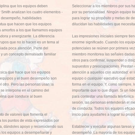
sciplina que los equipos deben
Seleccionar a los miembros por sus ha
 Smith analizan los cuatro elementos ­
por su personalidad. Ningún equipo tie
e desempeño, habilidades
para lograr su propósito y metas de 
tua­ que hacen que los equipos
dilucidan las habilidades que necesit
s amorfos a los que llamamos equipos
dora y energizante. La diferencia
Las impresiones iniciales siempre tie
grupos que no lo hacen es un tema al
enorme significado. Cuando los equip
iada poca atención. Parte del
potenciales se reúnen por primera vez
 y un concepto demasiado familiar
miembro monitorea las señales dadas 
otros para confirmar, suspender o disi
supuestos y preocupaciones. Prestan 
ásica que hace que los equipos
atención a aquellos con autoridad: el l
 equipos y el buen desempeño son
equipo o cualquier ejecutivo que estab
l otro. Pero las personas usan la
forma en el equipo. Y, como siempre, 
se interpone en el camino del
importante que lo que digan. Si un líd
iplina que conduce al buen
para contestar una llamada telefónica
sesión, las personas entenderán el me
de conducta. Todos los equipos eficac
nto de valores que fomenta el
inicio para ayudarles a lograr su pro
 los puntos de vista expresados por
uda, dándoles apoyo y reconociendo sus
Establecer y ejecutar algunas tareas 
 a los equipos a desempeñarse y
desempeño. La mayoría de los equipo