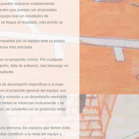
s pueden activarse estableciendo
antes que puedan ser alcanzadas
equipo real sin resultados de
se llegue al resultado, más pronto se
compartida por un equipo ante su propio
ensa más preciada.
lan un propósito común. Por cualquier
peño, falta de esfuerzo, mal liderazgo­ no
safiante.
as de desempeño específicas o si esas
on el propósito general del equipo, sus
án y volverán a un desempeño mediocre.
as metas se refuerzan mutuamente y se
o, se convierten en un poderoso motor
una persona, los equipos que tienen éxito
uo contribuir a la meta del equipo y,