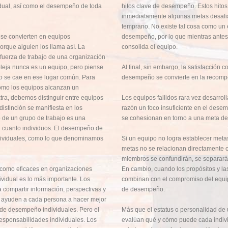
ual, así como el desempeño de toda
hitos clave de desempeño. Estos hito
inmediatamente algunas metas desafi
temprano. No existe tal cosa como un 
 se convierten en equipos
desempeño, por lo que mientras antes 
rque alguien los llama así. La
consolida el equipo.
a fuerza de trabajo de una organización
leja nunca es un equipo, pero piense
Al final, sin embargo, la satisfacción 
 se cae en ese lugar común. Para
desempeño se convierte en la recomp
mo los equipos alcanzan un
ra, debemos distinguir entre equipos
Los equipos fallidos rara vez desarrol
distinción se manifiesta en los
razón ­un foco insuficiente en el desem
de un grupo de trabajo es una
se cohesionan en torno a una meta de
 cuanto individuos. El desempeño de
ndividuales, como lo que denominamos
Si un equipo no logra establecer met
metas no se relacionan directamente c
miembros se confundirán, se separar
s como eficaces en organizaciones
En cambio, cuando los propósitos y l
ividual es lo más importante. Los
combinan con el compromiso del equip
 compartir información, perspectivas y
de desempeño.
e ayuden a cada persona a hacer mejor
s de desempeño individuales. Pero el
Más que el estatus o personalidad de 
responsabilidades individuales. Los
evalúan qué y cómo puede cada individ