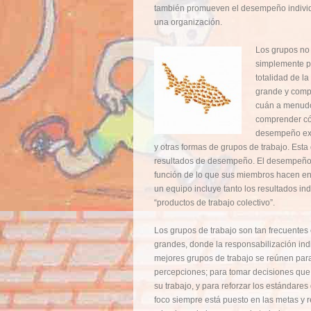
también promueven el desempeño individ
una organización.
Los grupos no
simplemente po
totalidad de l
grande y comp
cuán a menudo
comprender có
desempeño ext
y otras formas de grupos de trabajo. Esta 
resultados de desempeño. El desempeño 
función de lo que sus miembros hacen en
un equipo incluye tanto los resultados i
“productos de trabajo colectivo”.
Los grupos de trabajo son tan frecuente
grandes, donde la responsabilización ind
mejores grupos de trabajo se reúnen para
percepciones; para tomar decisiones qu
su trabajo, y para reforzar los estándare
foco siempre está puesto en las metas y 