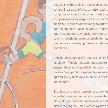
Esta definición sienta las bases de la di
compartir para ser eficaces. Katzenbach y
compromiso y propósito común, metas d
complementarias y responsabilización mu
funcionen, equipos de verdad y no grupo
porque creemos que la etiqueta es motiva
entre los equipos que funcionan y otros 
cual la mayoría de nosotros presta demas
problema es que “equipo” es una palabra
para todos.
Encontramos que existe una disciplina b
funcionen. También descubrimos que los
inseparables: no se puede tener uno sin e
palabra “equipo” tan vagamente que ésta 
aprendizaje y de la aplicación de la disc
desempeño.
El trabajo en equipo representa un conju
escuchar y responder constructivamente a
otros, otorgándoles el beneficio de la d
intereses y logros. Tales valores ayudan