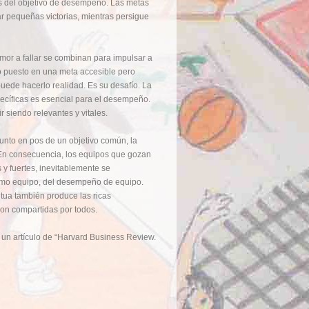
s del objetivo de desempeño. Las metas
ar pequeñas victorias, mientras persigue
emor a fallar se combinan para impulsar a
vo puesto en una meta accesible pero
uede hacerlo realidad. Es su desafío. La
ecíficas es esencial para el desempeño.
 siendo relevantes y vitales.
unto en pos de un objetivo común, la
 En consecuencia, los equipos que gozan
 fuertes, inevitablemente se
omo equipo, del desempeño de equipo.
tua también produce las ricas
on compartidas por todos.
 un artículo de “Harvard Business Review.