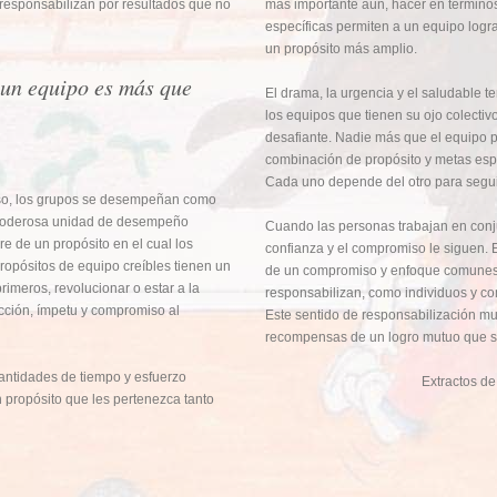
responsabilizan por resultados que no
más importante aún, hacer en término
específicas permiten a un equipo logr
un propósito más amplio.
 un equipo es más que
El drama, la urgencia y el saludable t
los equipos que tienen su ojo colecti
desafiante. Nadie más que el equipo p
combinación de propósito y metas esp
Cada uno depende del otro para seguir
so, los grupos se desempeñan como
a poderosa unidad de desempeño
Cuando las personas trabajan en conj
re de un propósito en el cual los
confianza y el compromiso le siguen.
opósitos de equipo creíbles tienen un
de un compromiso y enfoque comunes y
rimeros, revolucionar o estar a la
responsabilizan, como individuos y c
cción, ímpetu y compromiso al
Este sentido de responsabilización mu
recompensas de un logro mutuo que s
antidades de tiempo y esfuerzo
Extractos de
 propósito que les pertenezca tanto