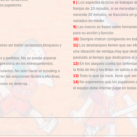
8 )
Los aspectos tácticos se trabajan d
los jugadores.
franjas de 10 minutos, si se necesita
:
necesita 30 minutos, se fracciona en g
variados en medio.
9)
Las manos se tratan como herramie
para su acción y función.
10)
Siempre instruir corrigiendo en tod
ores sin balón (aclarados,bloqueos y
11)
Los desmarques tienen que ser efec
una situación de ventaja.Hay que dedic
parecido al tiempo que dedicamos al 
s y partidos. No se puede esperar
e presiona en los entrenamientos.
12)
En los ataques contra las defensas
la finta de tiro y las fintas de salida o d
nularlos. No solo hacer el scouting o
13)
Todo lo que se hace, tiene que ser 
er las soluciones fáciles y efectivas.
14)
No esperemos que los jugadores eli
 como en defensa.
el equipo debe intentar jugar en todas