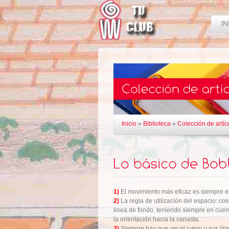
Inicio
»
Biblioteca
»
Colección de artíc
1)
El movimiento más eficaz es siempre el
2)
La regla de utilización del espacio: co
linea de fondo, teniendo siempre en cuent
la orientación hacia la canasta.
3)
Siempre hay que ver el juego y sus lín