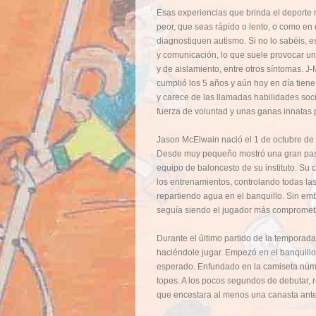
Esas experiencias que brinda el deporte n
peor, que seas rápido o lento, o como en
diagnostiquen autismo. Si no lo sabéis, e
y comunicación, lo que suele provocar un
y de aislamiento, entre otros síntomas. 
cumplió los 5 años y aún hoy en día tiene
y carece de las llamadas habilidades soc
fuerza de voluntad y unas ganas innatas 
Jason McElwain nació el 1 de octubre de
Desde muy pequeño mostró una gran pasión
equipo de baloncesto de su instituto. Su 
los entrenamientos, controlando todas la
repartiendo agua en el banquillo. Sin em
seguía siendo el jugador más comprometi
Durante el último partido de la temporada
haciéndole jugar. Empezó en el banquillo,
esperado. Enfundado en la camiseta númer
topes. A los pocos segundos de debutar, re
que encestara al menos una canasta antes 