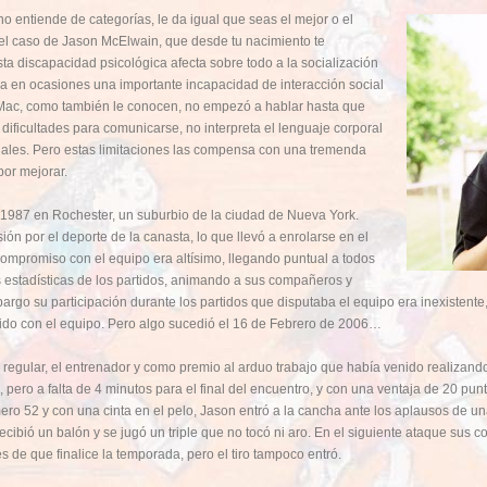
o entiende de categorías, le da igual que seas el mejor o el
 el caso de Jason McElwain, que desde tu nacimiento te
sta discapacidad psicológica afecta sobre todo a la socialización
a en ocasiones una importante incapacidad de interacción social
J-Mac, como también le conocen, no empezó a hablar hasta que
 dificultades para comunicarse, no interpreta el lenguaje corporal
iales. Pero estas limitaciones las compensa con una tremenda
por mejorar.
 1987 en Rochester, un suburbio de la ciudad de Nueva York.
 por el deporte de la canasta, lo que llevó a enrolarse en el
compromiso con el equipo era altísimo, llegando puntual a todos
s estadísticas de los partidos, animando a sus compañeros y
bargo su participación durante los partidos que disputaba el equipo era inexistent
do con el equipo. Pero algo sucedió el 16 de Febrero de 2006…
 regular, el entrenador y como premio al arduo trabajo que había venido realizand
 pero a falta de 4 minutos para el final del encuentro, y con una ventaja de 20 punt
o 52 y con una cinta en el pelo, Jason entró a la cancha ante los aplausos de un
cibió un balón y se jugó un triple que no tocó ni aro. En el siguiente ataque sus c
de que finalice la temporada, pero el tiro tampoco entró.