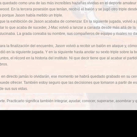
ha quedado como una de las más increíbles hazañas vividas en el deporte amateur 
wood. En la tercera posesión que tenían, recibió el balón y se jugó otro triple des
s porque Jason había metido un triple.
e la exhibición de Jason acababa de comenzar. En la siguiente jugada, volvió a ju
lar lo que acaba de suceder, J-Mac volvió a lanzar a canasta desde más allá de la lí
alucinaba. La grada coreaba su nombre, sus compañeros de equipo y rivales no da
a finalización del encuentro, Jason volvió a recibir un balón en ataque y, cómo n
ió en la siguiente jugada. Y en la siguiente hasta anotar su sexto triple sobre la 
, el récord en la historia del instituto. Ni que decir tiene que al acabar el partido, 
bros.
do en directo jamás lo olvidarán, ese momento se habrá quedado grabado en su ce
uede ofrecer. También estoy seguro que las decisiones que tomaron a partir de ese
 de sus sus vidas.
e. Practicarlo significa también integrar, ayudar, conocer, superarse, asombrar 