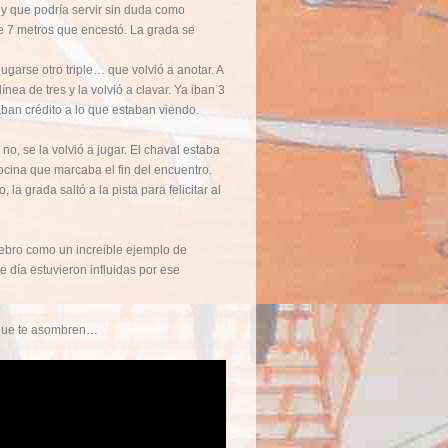
y que podría servir sin duda como
de 7 metros que encestó. La grada se
garse otro triple… que volvió a anotar. A
nea de tres y la volvió a clavar. Ya iban 3
ban crédito a lo que estaban viendo.
o, se la volvió a jugar. El chaval estaba
bocina que marcaba el fin del encuentro.
la grada saltó a la pista para felicitar al
rebro como un increible ejemplo de
 día estuvieron influidas por ese
y que te asombren…