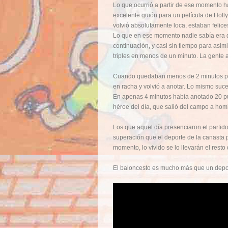
Lo que ocurrió a partir de ese momento 
excelente guión para un película de Holly
volvió absolutamente loca, estaban felice
Lo que en ese momento nadie sabía era qu
continuación, y casi sin tiempo para asimi
triples en menos de un minuto. La gente 
Cuando quedaban menos de 2 minutos para l
en racha y volvió a anotar. Lo mismo suced
En apenas 4 minutos había anotado 20 puntos
héroe del día, que salió del campo a hom
Los que aquel día presenciaron el parti
superación que el deporte de la canasta p
momento, lo vivido se lo llevarán el resto
El baloncesto es mucho más que un deport