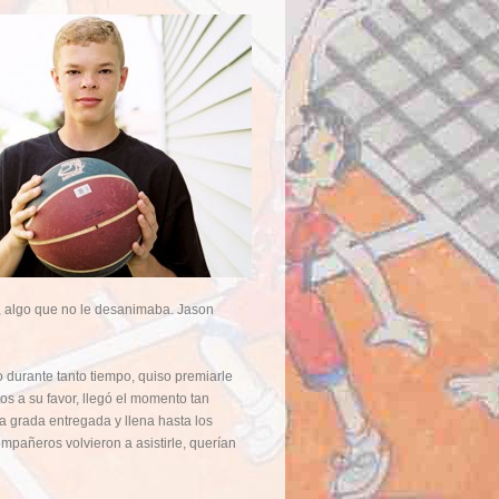
e, algo que no le desanimaba. Jason
o durante tanto tiempo, quiso premiarle
os a su favor, llegó el momento tan
a grada entregada y llena hasta los
ompañeros volvieron a asistirle, querían