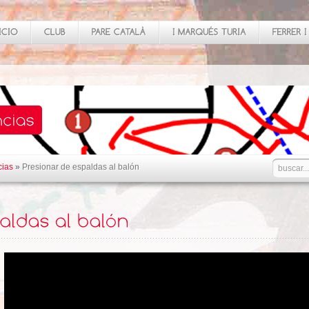
cias
»
Presionar de espaldas al balón