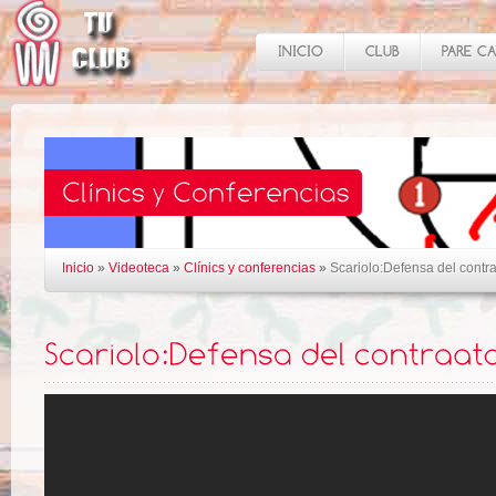
Inicio
»
Videoteca
»
Clínics y conferencias
»
Scariolo:Defensa del contr