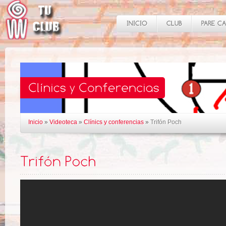
Inicio
»
Videoteca
»
Clínics y conferencias
»
Trifón Poch