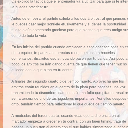
Os explico la táctica que el entrenador va a utilizar para que si te inte
la puedas practicar tu:
Antes de empezar el partido saluda a los dos árbitros, al que pienses
le puedes caer mejor sonriele efusivamente y si tienes la oportunidad
suelta algún comentario gracioso para que piensen que eres amigo su
como de toda la vida.
En los inicios del partido cuando empiecen a sancionar acciones en c
de tu equipo, te parezcan correctas o no, comienza a hacerles
comentarios, discretos eso si, cuando pasen por tu banda. Así poco a
poco los árbitros se irán dando cuenta de que tienen que tener mucho
cuidado con lo que pitan en tu contra.
A finales del segundo cuarto pide tiempo muerto. Aprovecha que los
arbitros están reunidos en el centro de la pista para pegarles una voz
transmitiendo tu disconformidad por la última falta que pitaron, resulta
ser la tercera de uno de tus jugadores importantes. Así ellos después 
grito, tendrán tiempo para reflexionar lo que queda de tiempo muerto.
A mediados del tercer cuarto, cuando veas que la diferencia en el
marcador empieza a crecer en tu contra, con un buen timing, trata de
hacerle un buen trap al arbitro con el que habías simpatizado al princip