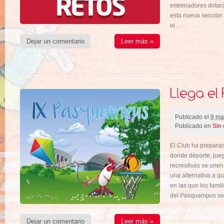
entrenadores dotar
esta nueva sección 
el…
Dejar un comentario
Leer más »
Publicado el
9 ma
Publicado en
Sin 
El Club ha prepara
donde deporte, juego
recreativas se unen
una alternativa a q
en las que los fami
del Pasquampus ser
Dejar un comentario
Leer más »