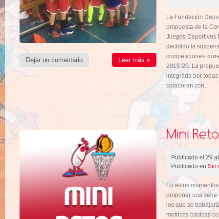
La Fundación Deport
propuesta de la Co
Juegos Deportivos 
decidido la suspensi
competiciones corr
Dejar un comentario
Leer más »
2019-20. La propue
integrada por todas
colaboran con…
Publicado el
29 ab
Publicado en
Sin 
En estos momentos d
proponer una serie 
los que se trabajar
motrices básicas co