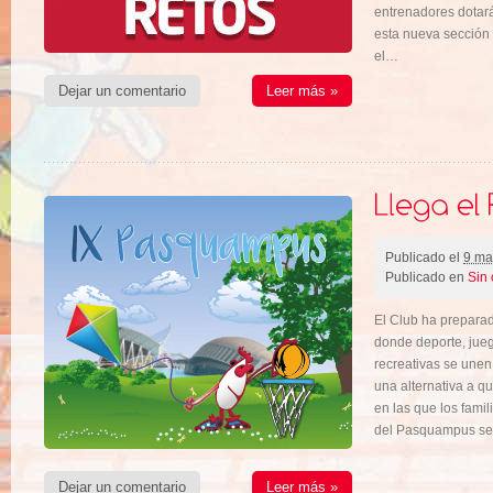
entrenadores dotar
esta nueva sección 
el…
Dejar un comentario
Leer más »
Publicado el
9 ma
Publicado en
Sin 
El Club ha prepara
donde deporte, juego
recreativas se unen
una alternativa a q
en las que los fami
del Pasquampus ser
Dejar un comentario
Leer más »