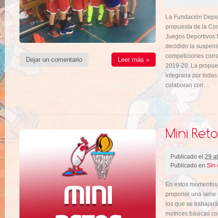
La Fundación Deport
propuesta de la Co
Juegos Deportivos 
decidido la suspensi
competiciones corr
Dejar un comentario
Leer más »
2019-20. La propue
integrada por todas
colaboran con…
Publicado el
29 ab
Publicado en
Sin 
En estos momentos d
proponer una serie 
los que se trabajar
motrices básicas co