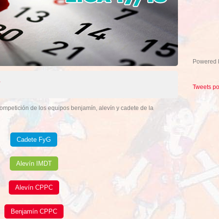
Powered
a
Tweets p
ompetición de los equipos benjamín, alevín y cadete de la
Cadete FyG
Alevín IMDT
Alevín CPPC
Benjamín CPPC