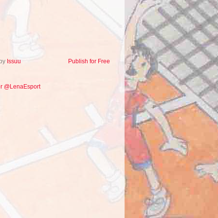
 by
Issuu
Publish for Free
or @LenaEsport