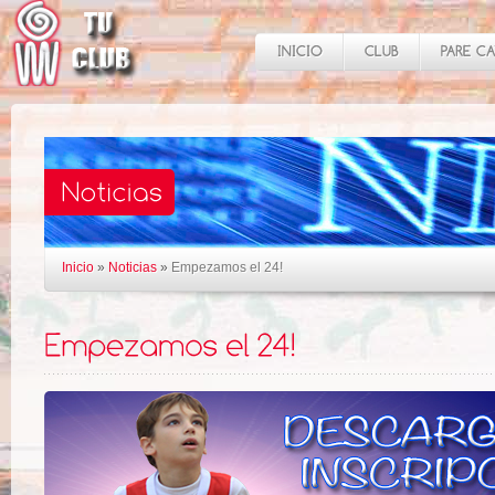
Inicio
»
Noticias
»
Empezamos el 24!