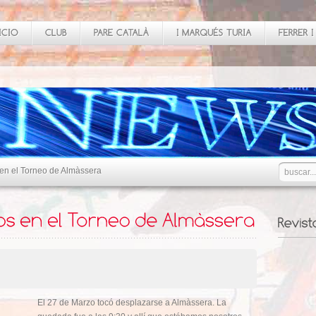
n el Torneo de Almàssera
El 27 de Marzo tocó desplazarse a Almàssera. La