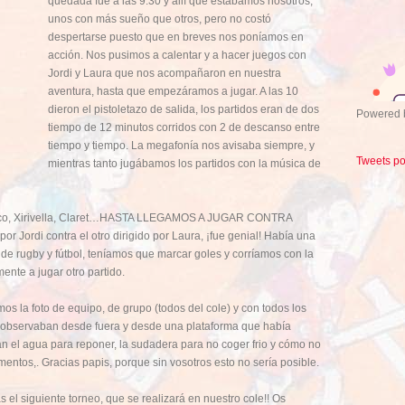
quedada fue a las 9:30 y allí que estábamos nosotros,
unos con más sueño que otros, pero no costó
despertarse puesto que en breves nos poníamos en
acción. Nos pusimos a calentar y a hacer juegos con
Jordi y Laura que nos acompañaron en nuestra
aventura, hasta que empezáramos a jugar. A las 10
dieron el pistoletazo de salida, los partidos eran de dos
Powered
tiempo de 12 minutos corridos con 2 de descanso entre
tiempo y tiempo. La megafonía nos avisaba siempre, y
Tweets p
mientras tanto jugábamos los partidos con la música de
osco, Xirivella, Claret…HASTA LLEGAMOS A JUGAR CONTRA
Jordi contra el otro dirigido por Laura, ¡fue genial! Había una
 de rugby y fútbol, teníamos que marcar goles y corríamos con la
nte a jugar otro partido.
s la foto de equipo, de grupo (todos del cole) y con todos los
 observaban desde fuera y desde una plataforma que había
n el agua para reponer, la sudadera para no coger frio y cómo no
entos,. Gracias papis, porque sin vosotros esto no sería posible.
el siguiente torneo, que se realizará en nuestro cole!! Os