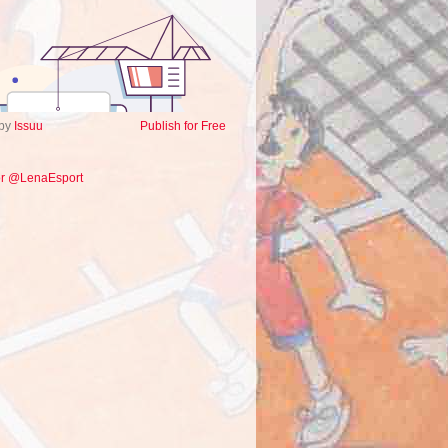
 by
Issuu
Publish for Free
or @LenaEsport