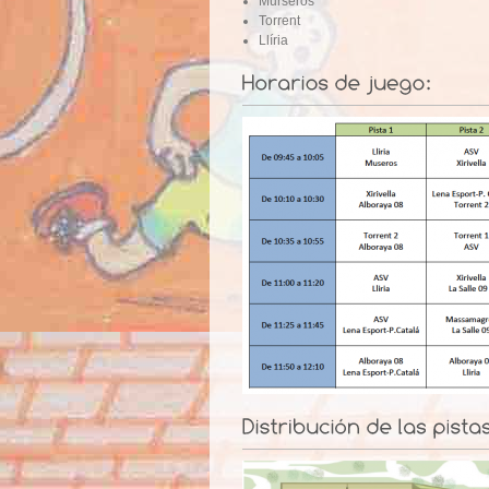
Murseros
Torrent
Llíria