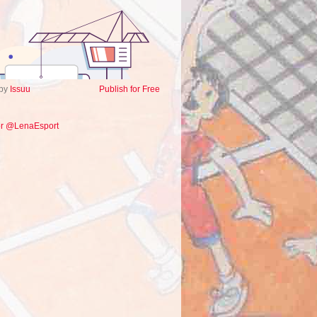
 by
Issuu
Publish for Free
or @LenaEsport