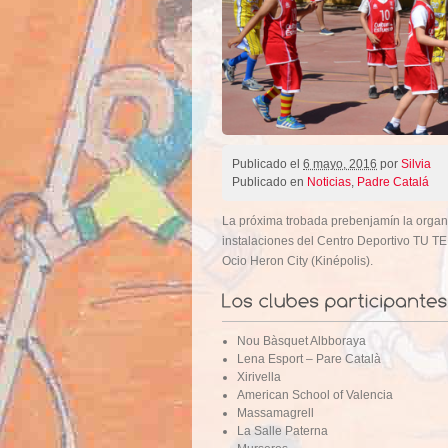
Publicado el
6 mayo, 2016
por
Silvia
Publicado en
Noticias
,
Padre Catalá
La próxima trobada prebenjamín la organ
instalaciones del Centro Deportivo TU T
Ocio Heron City (Kinépolis).
Nou Bàsquet Albboraya
Lena Esport – Pare Català
Xirivella
American School of Valencia
Massamagrell
La Salle Paterna