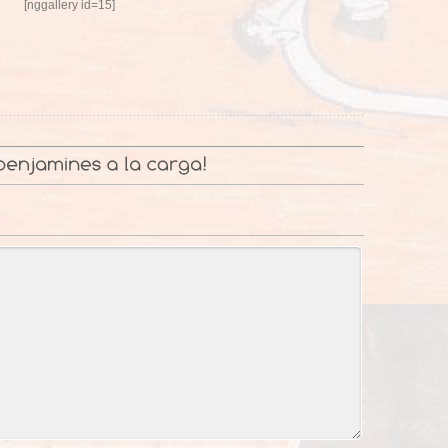
[nggallery id=15]