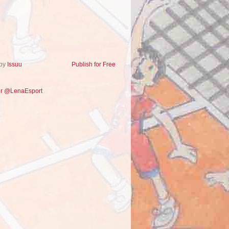
 by
Issuu
Publish for Free
or @LenaEsport