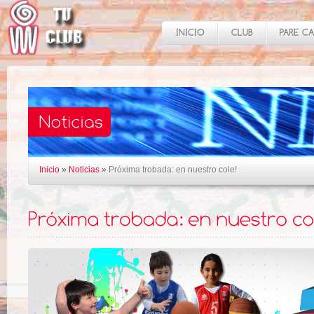
Inicio
»
Noticias
»
Próxima trobada: en nuestro cole!