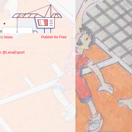
 by
Issuu
Publish for Free
or @LenaEsport