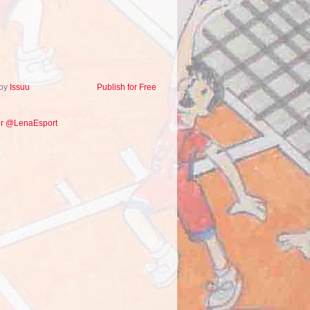
 by
Issuu
Publish for Free
or @LenaEsport