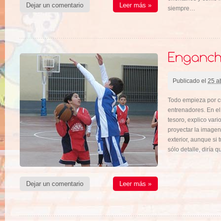
Dejar un comentario
Leer más »
siempre…
Publicado el
25 ab
Todo empieza por c
entrenadores. En el
tesoro, explico var
proyectar la image
exterior, aunque si 
sólo detalle, diría 
Dejar un comentario
Leer más »