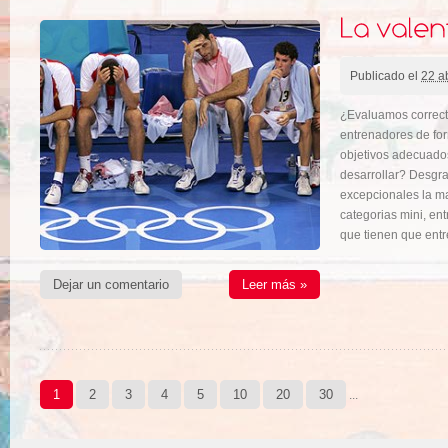
Publicado el
22 ab
¿Evaluamos correct
entrenadores de f
objetivos adecuado
desarrollar? Desgr
excepcionales la m
categorias mini, e
que tienen que entr
Dejar un comentario
Leer más »
1
2
3
4
5
10
20
30
...