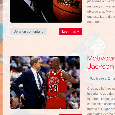
jugadores a que tra
mejorar y conviert
obra de arte. Muy 
que esta fuera de n
nada por…
Dejar un comentario
Leer más »
Publicado el
2 ma
Creo que la “motiva
importante que deb
experiencia me ha 
conocimientos técn
tratar a tus jugador
orientarlos y como 